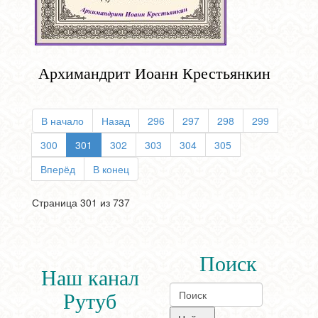
Архимандрит Иоанн Крестьянкин
В начало
Назад
296
297
298
299
300
301
302
303
304
305
Вперёд
В конец
Страница 301 из 737
Поиск
Наш канал
Рутуб