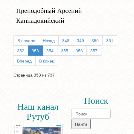
Преподобный Арсений
Каппадокийский
В начало
Назад
348
349
350
351
352
353
354
355
356
357
Вперёд
В конец
Страница 353 из 737
Поиск
Наш канал
Рутуб