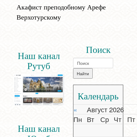
Акафист преподобному Арефе
Верхотурскому
Поиск
Наш канал
Рутуб
Календарь
«
Август 2026
Пн
Вт
Ср
Чт
Пт
Наш канал