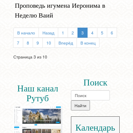
Проповедь игумена Иеронима в
Неделю Ваий
В начало
Назад
1
2
3
4
5
6
7
8
9
10
Вперёд
В конец
Страница 3 из 10
Поиск
Наш канал
Рутуб
Календарь