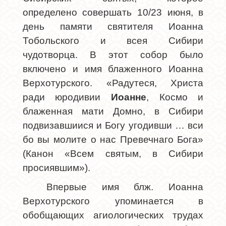
определено совершать 10/23 июня, в
день памяти святителя Иоанна
Тобольского и всея Сибири
чудотворца. В этот собор было
включено и имя блаженного Иоанна
Верхотурского. «Радутеся, Христа
ради юродивии
Иоанне
, Космо и
блаженная мати Домно, в Сибири
подвизавшиися и Богу угодивши … вси
бо вы молите о нас Превечнаго Бога»
(Канон «Всем святым, в Сибири
просиявшим»).
Впервые имя блж. Иоанна
Верхотурского упоминается в
обобщающих агиологических трудах