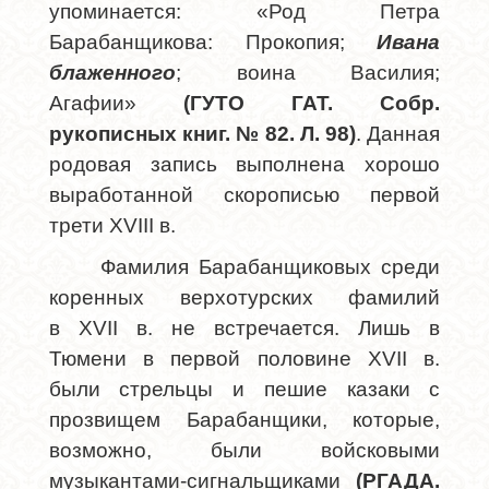
упоминается: «Род Петра
Барабанщикова: Прокопия;
Ивана
блаженного
; воина Василия;
Агафии»
(ГУТО ГАТ. Собр.
рукописных книг. № 82. Л. 98)
. Данная
родовая запись выполнена хорошо
выработанной скорописью первой
трети
XVIII
в.
Фамилия Барабанщиковых среди
коренных верхотурских фамилий
в
XVII
в. не встречается. Лишь в
Тюмени в первой половине XVII в.
были стрельцы и пешие казаки с
прозвищем Барабанщики, которые,
возможно, были войсковыми
музыкантами-сигнальщиками
(РГАДА.