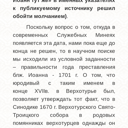
Иоанн тут же» в именных указателях
к публикуемому источнику решил
обойти молчанием)
.
Поскольку вопрос о том, откуда в
современных Служебных Минеях
появляется эта дата, нами пока еще до
конца не решен, то в научном поиске
мы исходили из условной заданности
– правильности года преставления
блж. Иоанна - 1701 г. О том, что
юродивый с таким именем в
конце
XVII
в. в Верхотурье был,
позволяет утверждать тот факт, что в
Синодике 1670 г. Верхотурского Свято-
Троицкого собора в родовых
помянниках верхотурцев однажды он