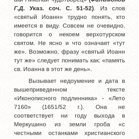
Г.Д.
Указ. соч. С. 51-52)
. Из слов
«святый Иоанн» трудно понять, кто
имеется в виду. Совсем не очевидно,
говорится о некоем верхотурском
святом. Не ясно и что означает «тут
же». Возможно, фразу «святый Иоанн
тут же» следует понимать как: «память
св. Иоанна в этот же день».
Вызывает недоумение и дата в
вышеприведенном тексте
«Иконописного подлинника» - «Лето
7160» (1651/52 г.). Она не
соответствует ни году выхода в
Меркушино из земли гроба «с
честными останками христианского