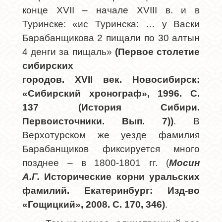
конце
XVII
– начале
XVIII
в. и в
Туринске: «ис Туринска: … у Васки
Барабанщикова 2 пищали по 30 алтын
4 денги за пищаль»
(Первое столетие
сибирских
городов.
XVII
век.
Новосибирск:
«Сибирский хронограф», 1996. С.
137 (История Сибири.
Первоисточники. Вып. 7))
. В
Верхотурском же уезде фамилия
Барабанщиков фиксируется много
позднее – в 1800-1801 гг. (
Мосин
А.Г.
Исторические корни уральских
фамилий. Екатеринбург: Изд-во
«Гощицкий», 2008. С. 170, 346)
.