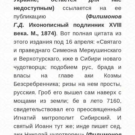
недоступным)
ссылается на ее
публикацию
(
Филимонов
Г.Д.
Иконописный подлинник XVIII
века. М., 1874)
. Вот полная цитата из
этого издания под 16 апреля: «Святаго
и праведнаго Симеона Меркушинскаго
и Верхотурскаго, иже в Сибири новаго
чудотворца; подобием рус, брада и
власы на главе аки Козмы
Безсребренника; ризы на нем просты,
русския. Гроб его вышел сам наверх с
мощами из земли; бе в лето 7160,
свидетельствовал его преосвященный
Игнатий митрополит Сибирский. И
святый Иоанн тут же; инде пишет сед,
аки Николай чудотворец»
(
Филимонов