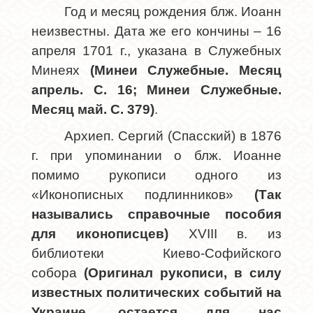
Год и месяц рождения блж. Иоанн
неизвестны. Дата же его кончины – 16
апреля 1701 г., указана в Служебных
Минеях
(Минеи Служебные. Месяц
апрель. С. 16; Минеи Служебные.
Месяц май. С. 379)
.
Архиеп. Сергий (Спасский) в 1876
г. при упоминании о блж. Иоанне
помимо рукописи одного из
«Иконописных подлинников»
(Так
назывались справочные пособия
для иконописцев)
XVIII в. из
библиотеки Киево-Софийского
собора
(Оригинал рукописи, в силу
известных политических событий на
Украине, остается для нас