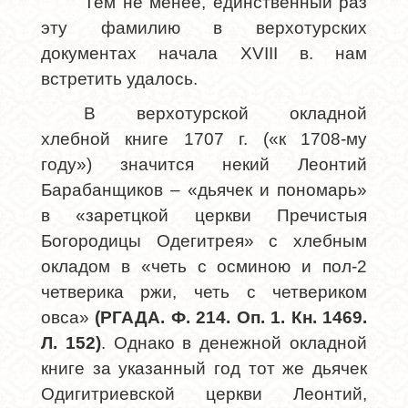
Тем не менее, единственный раз
эту фамилию в верхотурских
документах начала
XVIII
в. нам
встретить удалось.
В верхотурской окладной
хлебной книге 1707 г. («к 1708-му
году») значится некий Леонтий
Барабанщиков – «дьячек и пономарь»
в «заретцкой церкви Пречистыя
Богородицы Одегитрея» с хлебным
окладом в «четь с осминою и пол-2
четверика ржи, четь с четвериком
овса»
(РГАДА. Ф. 214. Оп. 1. Кн. 1469.
Л. 152)
. Однако в денежной окладной
книге за указанный год тот же дьячек
Одигитриевской церкви Леонтий,