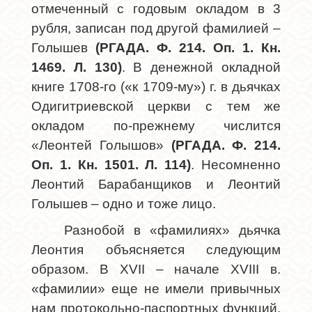
отмеченный с годовым окладом в 3
рубля, записан под другой фамилией –
Голышев
(РГАДА. Ф. 214. Оп. 1. Кн.
1469. Л. 130)
. В денежной окладной
книге 1708-го («к 1709-му») г. в дьячках
Одигитриевской церкви с тем же
окладом по-прежнему числится
«Леонтей Голышов»
(РГАДА. Ф. 214.
Оп. 1. Кн. 1501. Л. 114)
. Несомненно
Леонтий Барабанщиков и Леонтий
Голышев – одно и тоже лицо.
Разнобой в «фамилиях» дьячка
Леонтия объясняется следующим
образом. В
XVII
– начале
XVIII
в.
«фамилии» еще не имели привычных
нам протокольно-паспортных функций,