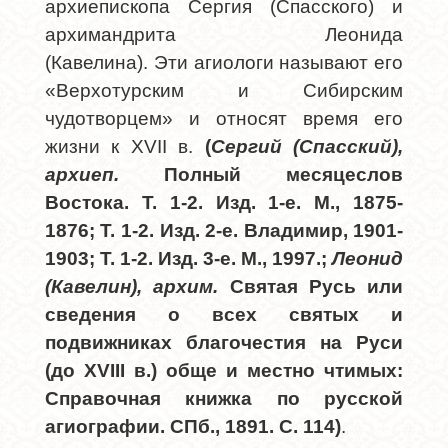
архиепископа Сергия (Спасского) и
архимандрита Леонида
(Кавелина).
Эти агиологи называют его
«Верхотурским и Сибирским
чудотворцем» и относят время его
жизни к XVII в.
(
Сергий (Спасский),
архиеп.
Полный месяцеслов
Востока. Т. 1-2. Изд. 1-е. М., 1875-
1876; Т. 1-2. Изд. 2-е. Владимир, 1901-
1903; Т. 1-2. Изд. 3-е. М., 1997.;
Леонид
(Кавелин), архим.
Святая Русь или
сведения о всех святых и
подвижниках благочестия на Руси
(до XVIII в.) обще и местно чтимых:
Справочная книжка по русской
агиографии. СПб., 1891. С. 114)
.