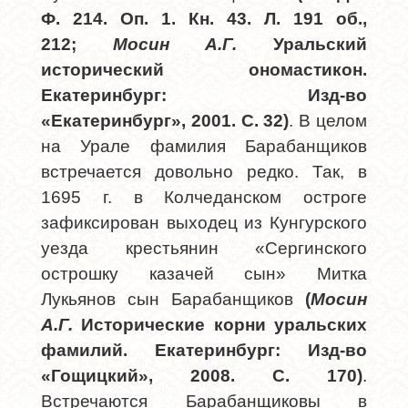
Ф. 214. Оп. 1. Кн. 43. Л. 191 об.,
212;
Мосин А.Г.
Уральский
исторический ономастикон.
Екатеринбург: Изд-во
«Екатеринбург», 2001. С. 32)
.
В целом
на Урале фамилия Барабанщиков
встречается довольно редко. Так, в
1695 г. в Колчеданском остроге
зафиксирован выходец из Кунгурского
уезда крестьянин «Сергинского
острошку казачей сын» Митка
Лукьянов сын Барабанщиков
(
Мосин
А.Г.
Исторические корни уральских
фамилий. Екатеринбург: Изд-во
«Гощицкий», 2008. С. 170)
.
Встречаются Барабанщиковы в